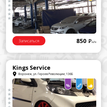
850
Р
Записаться
н/ч
Kings Service
Воронеж, ул. Героев Революции, 136Б