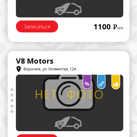
1100
Р
Записаться
н/ч
V8 Motors
Воронеж, ул. Холмистая, 12А