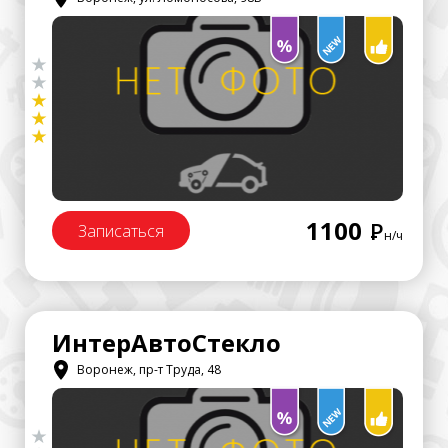
1100
Р
Записаться
н/ч
ИнтерАвтоСтекло
Воронеж, пр-т Труда, 48