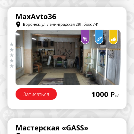
MaxAvto36
Воронеж, ул. Ленинградская 29Г, бокс 741
1000
Р
Записаться
н/ч
Мастерская «GASS»