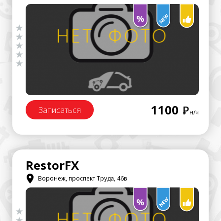
1100
Р
Записаться
н/ч
RestorFX
Воронеж, проспект Труда, 46в