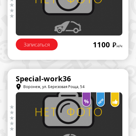
1100
Р
Записаться
н/ч
Special-work36
Воронеж, ул. Березовая Роща, 54