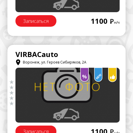
1100
Р
Записаться
н/ч
VIRBAСauto
Воронеж, ул. Героев Сибиряков, 2А
1100
Р
Записаться
н/ч