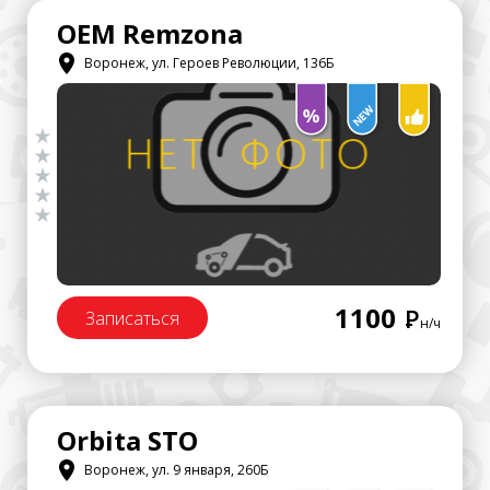
OEM Remzona
Воронеж, ул. Героев Революции, 136Б
1100
Р
Записаться
н/ч
Orbita STO
Воронеж, ул. 9 января, 260Б