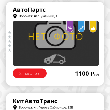
АвтоПартс
Воронеж, пер. Дальний, 1
1100
Р
Записаться
н/ч
КитАвтоТранс
Воронеж, ул. Героев Сибиряков, 35Б