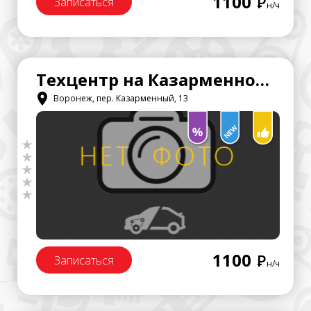
1100
Р
Записаться
н/ч
Техцентр на Казарменном 13
Воронеж, пер. Казарменный, 13
1100
Р
Записаться
н/ч