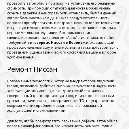
проверить автомобиль при покупке, установить его реальную
стоимость. При помощи опытного диагноста можно узнать
скрытые дефекты и неисправности, установить, был ли данный
автомобиль участником ДТП. Такая предусмотрительность
позволит приобрести хоть и подержанную, но все же технически
исправную и ухоженную машину, которая не начнет ломаться в
первые месяцы эксплуатации. Воспользовавшись
специализированным каталогом «АвтоЛегион», можно найти
требуемый
автосервис Ниссан в Воронеже
, оказывающий
профессиональные услуги диагностики, а также договориться о
проведении оценки технического состояния машины в любое
удобное время.
Ремонт Ниссан
Современные технологии, которые внедряют производители
Nissan, позволили добиться высоких результатов в надежности
эксплуатации этих авто. Однако даже самый технически
совершенный транспорт иногда выходит из строя по разным
причинам, начиная с несвоевременного ТО, не устраненных
вовремя мелких проблем и заканчивая неправильной
эксплуатацией и столкновениями.
Для того, чтобы предотвратить серьезные дефекты автомобиля
после неквалифицированного «гаражного» ремонта, лучше