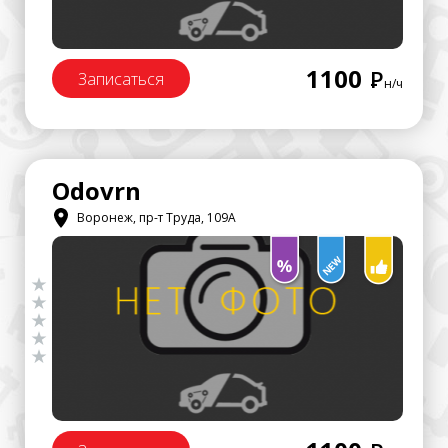
1100
Р
Записаться
н/ч
Odovrn
Воронеж, пр-т Труда, 109А