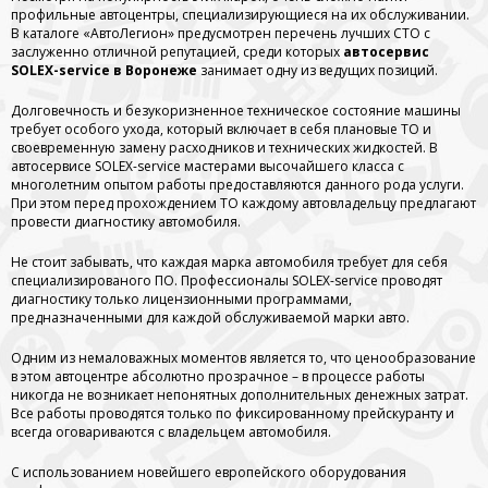
профильные автоцентры, специализирующиеся на их обслуживании.
В каталоге «АвтоЛегион» предусмотрен перечень лучших СТО с
заслуженно отличной репутацией, среди которых
автосервис
SOLEX-service в Воронеже
занимает одну из ведущих позиций.
Долговечность и безукоризненное техническое состояние машины
требует особого ухода, который включает в себя плановые ТО и
своевременную замену расходников и технических жидкостей. В
автосервисе SOLEX-service мастерами высочайшего класса с
многолетним опытом работы предоставляются данного рода услуги.
При этом перед прохождением ТО каждому автовладельцу предлагают
провести диагностику автомобиля.
Не стоит забывать, что каждая марка автомобиля требует для себя
специализированого ПО. Профессионалы SOLEX-service проводят
диагностику только лицензионными программами,
предназначенными для каждой обслуживаемой марки авто.
Одним из немаловажных моментов является то, что ценообразование
в этом автоцентре абсолютно прозрачное – в процессе работы
никогда не возникает непонятных дополнительных денежных затрат.
Все работы проводятся только по фиксированному прейскуранту и
всегда оговариваются с владельцем автомобиля.
С использованием новейшего европейского оборудования