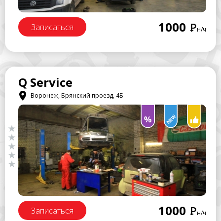
1000
Р
Записаться
н/ч
Q Service
Воронеж, Брянский проезд, 4Б
1000
Р
Записаться
н/ч