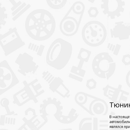
Тюнин
В настояще
автомобили
являлся пр