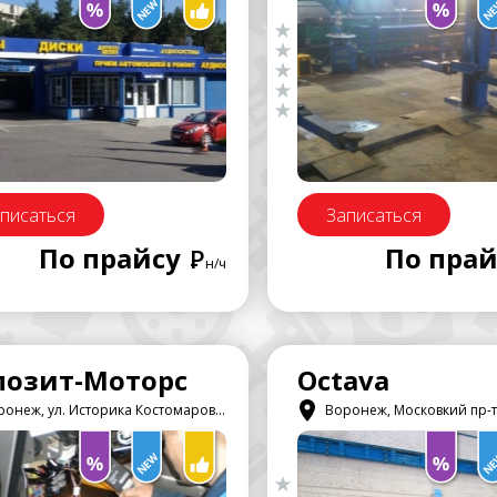
писаться
Записаться
По прайсу
По прай
Р
н/ч
позит-Моторс
Octava
онеж, ул. Историка Костомарова, 58
Воронеж, Московкий пр-т, 11/