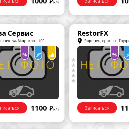
1000
10
Р
писаться
Записаться
н/ч
а Сервис
RestorFX
онеж, ул. Матросова, 100
Воронеж, проспект Труда,
1100
11
Р
писаться
Записаться
н/ч