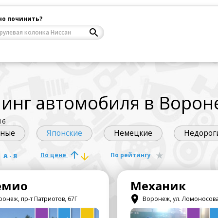
но починить?
инг автомобиля в Ворон
16
рные
Японские
Немецкие
Недорог
у
По цене
По рейтингу
А - Я
емио
Механик
онеж, пр-т Патриотов, 67Г
Воронеж, ул. Ломоносова