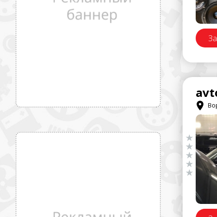
За
avt
Вор