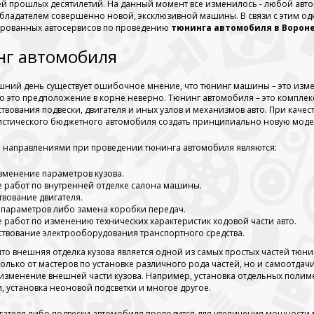
й прошлых десятилетий. На данный момент все изменилось - любой ав
обладателем совершенно новой, эксклюзивной машины. В связи с этим одн
рованных автосервисов по проведению
тюнинга автомобиля в Ворон
г автомобиля
шний день существует ошибочное мнение, что тюнинг машины – это изм
но это предположение в корне неверно. Тюнинг автомобиля – это компле
твования подвески, двигателя и иных узлов и механизмов авто. При кач
истического бюджетного автомобиля создать принципиально новую модел
направлениями при проведении тюнинга автомобиля являются:
менение параметров кузова.
 работ по внутренней отделке салона машины.
вование двигателя.
параметров либо замена коробки передач.
 работ по изменению технических характеристик ходовой части авто.
твование электрооборудования транспортного средства.
что внешняя отделка кузова является одной из самых простых частей тюн
только от мастеров по установке различного рода частей, но и самоотд
изменение внешней части кузова. Например, установка отдельных полим
, установка неоновой подсветки и многое другое.
гателя либо подвески автомобиля проводится для увеличения мощности м