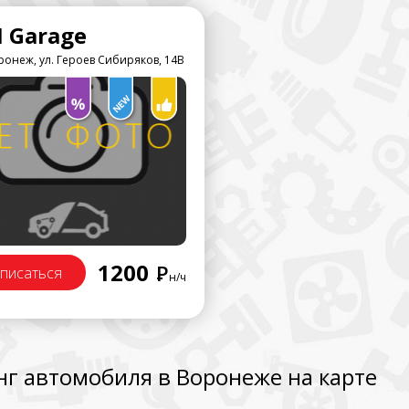
 Garage
онеж, ул. Героев Сибиряков, 14В
1200
Р
писаться
н/ч
г автомобиля в Воронеже на карте