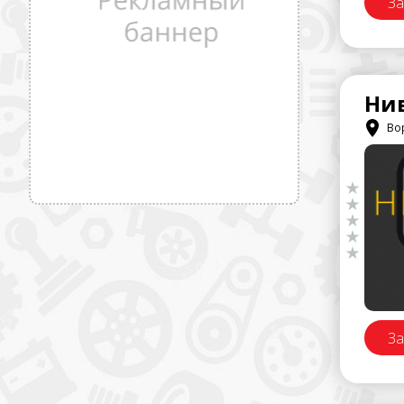
За
Нив
Вор
За