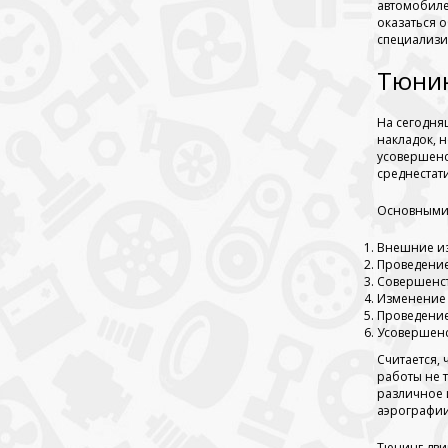
автомобиле
оказаться 
специализи
Тюнин
На сегодня
накладок, 
усовершенс
среднестат
Основными 
Внешние из
Проведение
Совершенст
Изменение 
Проведение
Усовершенс
Считается, 
работы не 
различное 
аэрографии
Тюнинг дви