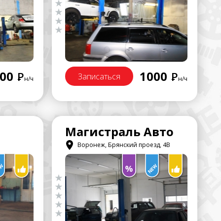
00
1000
Р
Р
Записаться
н/ч
н/ч
Магистраль Авто
Воронеж, Брянский проезд, 4В