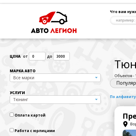
Что вам нуж
от
до
ЦЕНА
Тюн
МАРКА АВТО
Объектов - 
Все марки
Популя
УСЛУГИ
По алфавит
Тюнинг
Пр
Оплата картой
Вор
Работа с юрлицами