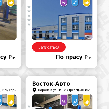
Записаться
су
По прасу
Р
Р
н/ч
н/ч
Восток-Авто
6, корпус 2
Воронеж, ул. Пеше-Стрелецкая, 86А