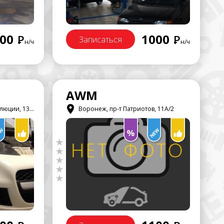
00
1000
Р
Р
Записаться
н/ч
н/ч
AWM
юции, 136Б
Воронеж, пр-т Патриотов, 11А/2