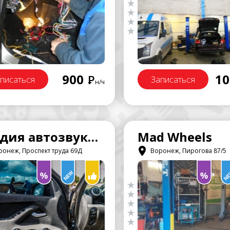
900
10
Р
писаться
Записаться
н/ч
Студия автозвука «чип & дейл»
Mad Wheels
онеж, Проспект труда 69Д
Воронеж, Пирогова 87/5