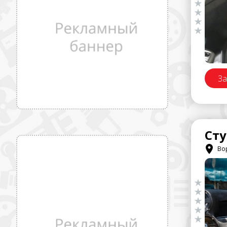
За
Вор