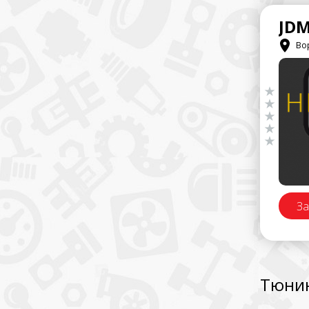
JDM
Вор
За
Тюнин