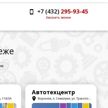
+7 (432)
295-93-45
Заказать звонок
еже
ие
Автотехцентр
, 116/3А
Воронеж, п. Семилуки, ул. Транспортная, 1В