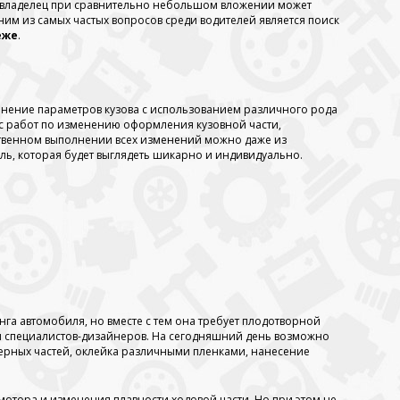
товладелец при сравнительно небольшом вложении может
им из самых частых вопросов среди водителей является поиск
еже
.
енение параметров кузова с использованием различного рода
кс работ по изменению оформления кузовной части,
ественном выполнении всех изменений можно даже из
ь, которая будет выглядеть шикарно и индивидуально.
инга автомобиля, но вместе с тем она требует плодотворной
ачи специалистов-дизайнеров. На сегодняшний день возможно
ерных частей, оклейка различными пленками, нанесение
отора и изменения плавности ходовой части. Но при этом не