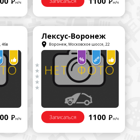
00
1100
Р
Р
Записаться
н/ч
н/ч
Лексус-Воронеж
 46в
Воронеж, Московское шоссе, 22
00
1100
Р
Р
Записаться
н/ч
н/ч