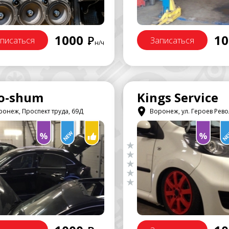
1000
10
Р
писаться
Записаться
н/ч
o-shum
Kings Service
онеж, Проспект труда, 69Д
Воронеж, ул. Героев Револ