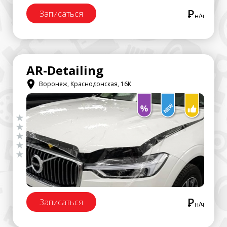
Р
Записаться
н/ч
AR-Detailing
Воронеж, Краснодонская, 16К
Р
Записаться
н/ч