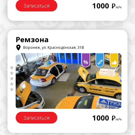
1000
Р
Записаться
н/ч
Ремзона
Воронеж, ул. Краснодонская, 31В
1000
Р
Записаться
н/ч