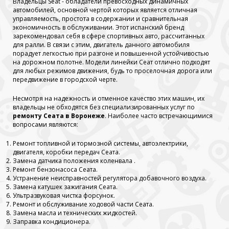
Владельцы Seat - обладатели превосходных динамичных
автомобилей, основной чертой которых является отличная
управляемость, простота в содержании и сравнительная
экономичность в обслуживании. Этот испанский бренд
зарекомендовал себя в сфере спортивных авто, рассчитанных
для ралли. В связи с этим, двигатель данного автомобиля
порадует легкостью при разгоне и повышенной устойчивостью
на дорожном полотне. Модели линейки Сеат отлично подходят
для любых режимов движения, будь то проселочная дорога или
передвижение в городской черте.
Несмотря на надежность и отменное качество этих машин, их
владельцы не обходятся без специализированных услуг по
ремонту Сеата в Воронеже
. Наиболее часто встречающимися
вопросами являются:
Ремонт топливной и тормозной системы, автоэлектрики,
двигателя, коробки передач Сеата.
Замена датчика положения коленвала .
Ремонт бензонасоса Сеата.
Устранение неисправностей регулятора добавочного воздуха.
Замена катушек зажигания Сеата.
Ультразвуковая чистка форсунок.
Ремонт и обслуживание ходовой части Сеата.
Замена масла и технических жидкостей.
Заправка кондиционера.