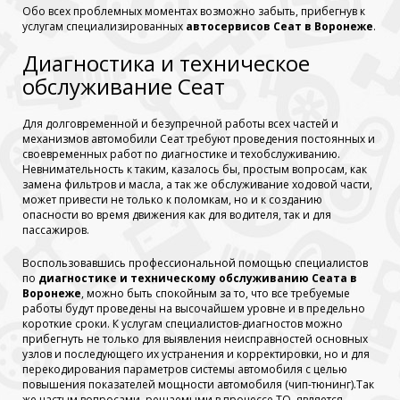
Обо всех проблемных моментах возможно забыть, прибегнув к
услугам специализированных
автосервисов Сеат в Воронеже
.
Диагностика и техническое
обслуживание Сеат
Для долговременной и безупречной работы всех частей и
механизмов автомобили Сеат требуют проведения постоянных и
своевременных работ по диагностике и техобслуживанию.
Невнимательность к таким, казалось бы, простым вопросам, как
замена фильтров и масла, а так же обслуживание ходовой части,
может привести не только к поломкам, но и к созданию
опасности во время движения как для водителя, так и для
пассажиров.
Воспользовавшись профессиональной помощью специалистов
по
диагностике и техническому обслуживанию Сеата в
Воронеже
, можно быть спокойным за то, что все требуемые
работы будут проведены на высочайшем уровне и в предельно
короткие сроки. К услугам специалистов-диагностов можно
прибегнуть не только для выявления неисправностей основных
узлов и последующего их устранения и корректировки, но и для
перекодирования параметров системы автомобиля с целью
повышения показателей мощности автомобиля (чип-тюнинг).Так
же частым вопросами, решаемыми в процессе ТО, является