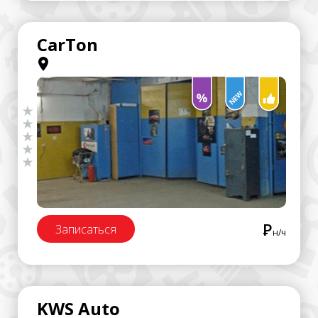
CarTon
Р
Записаться
н/ч
KWS Auto