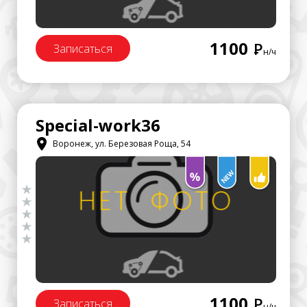
1100
Р
Записаться
н/ч
Special-work36
Воронеж, ул. Березовая Роща, 54
1100
Р
Записаться
н/ч