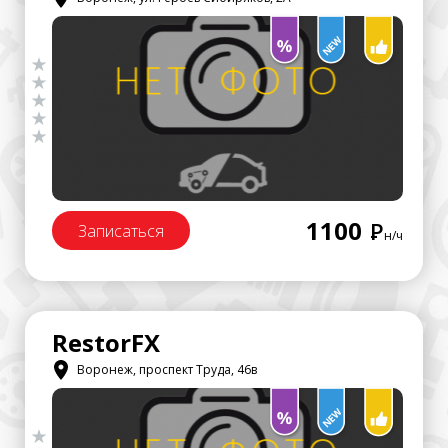
1100
Р
Записаться
н/ч
RestorFX
Воронеж, проспект Труда, 46в