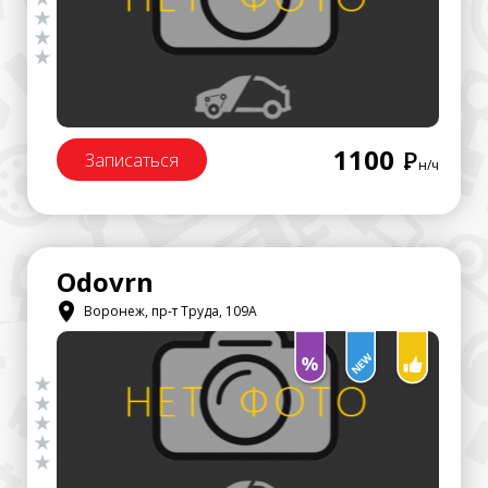
1100
Р
Записаться
н/ч
Odovrn
Воронеж, пр-т Труда, 109А