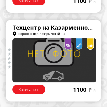
1100
Р
Записаться
н/ч
Техцентр на Казарменном 13
Воронеж, пер. Казарменный, 13
1100
Р
Записаться
н/ч