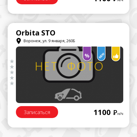
Orbita STO
Воронеж, ул. 9 января, 260Б
1100
Р
Записаться
н/ч