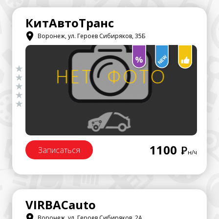
КитАвтоТранс
Воронеж, ул. Героев Сибиряков, 35Б
1100
Р
Записаться
н/ч
VIRBAСauto
Воронеж, ул. Героев Сибиряков, 2А