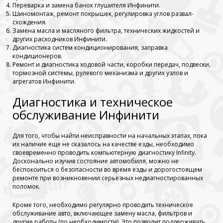
Переварка и замена банок глушителя Инфинити.
Шиномонтаж, ремонт покрышек, регулировка углов развал-
схождения.
Замена масла и масляного фильтра, технических жидкостей и
других расходников Инфинити.
Диагностика систем кондиционирования, заправка
кондиционеров.
Ремонт и диагностика ходовой части, коробки передач, подвески,
тормозной системы, рулевого механизма и других узлов и
агрегатов Инфинити.
Диагностика и техническое
обслуживание Инфинити
Для того, чтобы найти неисправности на начальных этапах, пока
их наличие еще не сказалось на качестве езды, необходимо
своевременно проводить компьютерную диагностику Infinity.
Досконально изучив состояние автомобиля, можно не
беспокоиться о безопасности во время езды и дорогостоящем
ремонте при возникновении серьезных недиагностированных
поломок.
Кроме того, необходимо регулярно проводить техническое
обслуживание авто, включающее замену масла, фильтров и
другие работы (по необходимости). Это позволит поддерживать