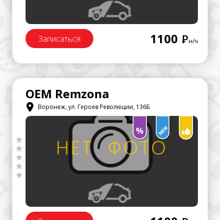
1100
Р
Записаться
н/ч
OEM Remzona
Воронеж, ул. Героев Революции, 136Б