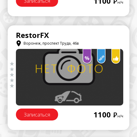
1100
Р
Записаться
н/ч
RestorFX
Воронеж, проспект Труда, 46в
1100
Р
Записаться
н/ч