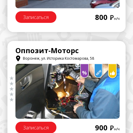
800
Р
Записаться
н/ч
Оппозит-Моторс
Воронеж, ул. Историка Костомарова, 58
900
Р
Записаться
н/ч