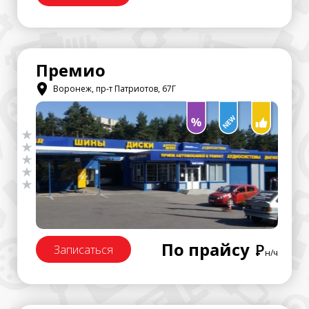
Премио
Воронеж, пр-т Патриотов, 67Г
По прайсу
Р
Записаться
н/ч