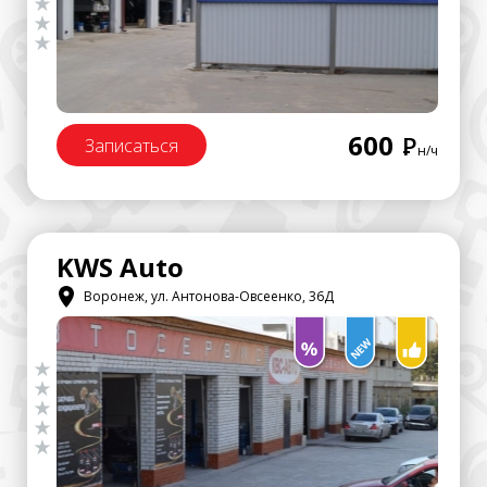
600
Р
Записаться
н/ч
KWS Auto
Воронеж, ул. Антонова-Овсеенко, 36Д