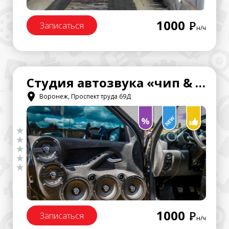
1000
Р
Записаться
н/ч
Студия автозвука «чип & дейл»
Воронеж, Проспект труда 69Д
1000
Р
Записаться
н/ч