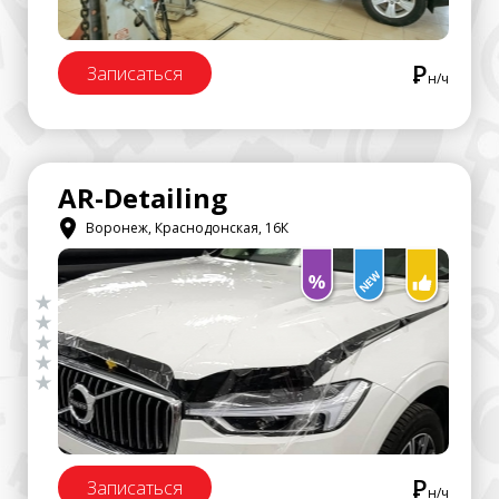
Р
Записаться
н/ч
AR-Detailing
Воронеж, Краснодонская, 16К
Р
Записаться
н/ч