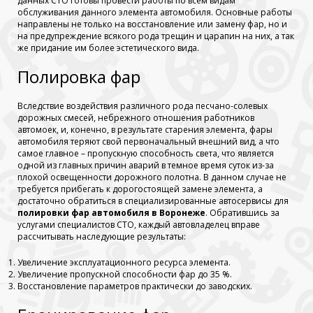
данных СТО готовы провести работы по всем видам
обслуживания данного элемента автомобиля. Основные работы
направлены не только на восстановление или замену фар, но и
на предупреждение всякого рода трещин и царапин на них, а так
же придание им более эстетического вида.
Полировка фар
Вследствие воздействия различного рода песчано-солевых
дорожных смесей, небрежного отношения работников
автомоек, и, конечно, в результате старения элемента, фары
автомобиля теряют свой первоначальный внешний вид, а что
самое главное – пропускную способность света, что является
одной из главных причин аварий в темное время суток из-за
плохой освещенности дорожного полотна. В данном случае не
требуется прибегать к дорогостоящей замене элемента, а
достаточно обратиться в специализированные автосервисы для
полировки фар автомобиля в Воронеже
. Обратившись за
услугами специалистов СТО, каждый автовладелец вправе
рассчитывать наследующие результаты:
Увеличение эксплуатационного ресурса элемента.
Увеличение пропускной способности фар до 35 %.
Восстановление параметров практически до заводских.