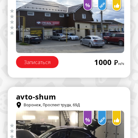
1000
Р
Записаться
н/ч
avto-shum
Воронеж, Проспект труда, 69Д